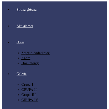
Strona główna
Aktualności
O nas
Zajęcia dodatkowe
Kadra
Dokumenty
Galeria
Grupa I
GRUPA II
Grupa III
GRUPA IV