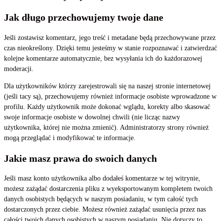
Jak długo przechowujemy twoje dane
Jeśli zostawisz komentarz, jego treść i metadane będą przechowywane przez
czas nieokreślony. Dzięki temu jesteśmy w stanie rozpoznawać i zatwierdzać
kolejne komentarze automatycznie, bez wysyłania ich do każdorazowej
moderacji.
Dla użytkowników którzy zarejestrowali się na naszej stronie internetowej
(jeśli tacy są), przechowujemy również informacje osobiste wprowadzone w
profilu. Każdy użytkownik może dokonać wglądu, korekty albo skasować
swoje informacje osobiste w dowolnej chwili (nie licząc nazwy
użytkownika, której nie można zmienić). Administratorzy strony również
mogą przeglądać i modyfikować te informacje.
Jakie masz prawa do swoich danych
Jeśli masz konto użytkownika albo dodałeś komentarze w tej witrynie,
możesz zażądać dostarczenia pliku z wyeksportowanym kompletem twoich
danych osobistych będących w naszym posiadaniu, w tym całość tych
dostarczonych przez ciebie. Możesz również zażądać usunięcia przez nas
całości twoich danych osobistych w naszym posiadaniu. Nie dotyczy to