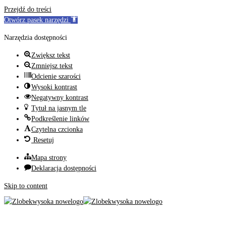
Przejdź do treści
Otwórz pasek narzędzi
Narzędzia dostępności
Zwiększ tekst
Zmniejsz tekst
Odcienie szarości
Wysoki kontrast
Negatywny kontrast
Tytuł na jasnym tle
Podkreślenie linków
Czytelna czcionka
Resetuj
Mapa strony
Deklaracja dostępności
Skip to content