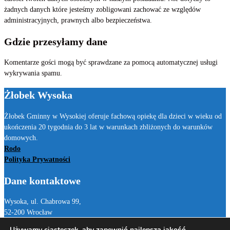
żadnych danych które jesteśmy zobligowani zachować ze względów
administracyjnych, prawnych albo bezpieczeństwa.
Gdzie przesyłamy dane
Komentarze gości mogą być sprawdzane za pomocą automatycznej usługi
wykrywania spamu.
Żłobek Wysoka
Żłobek Gminny w Wysokiej oferuje fachową opiekę dla dzieci w wieku od
ukończenia 20 tygodnia do 3 lat w warunkach zbliżonych do warunków
domowych.
Rodo
Polityka Prywatności
Dane kontaktowe
Wysoka, ul. Chabrowa 99,
52-200 Wrocław
tel. 71 715 19 85
Używamy ciasteczek, aby zapewnić najlepszą jakość