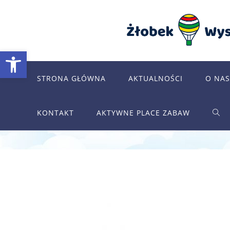
Skip
to
content
Otwórz pasek narzędzi
STRONA GŁÓWNA
AKTUALNOŚCI
O NAS
KONTAKT
AKTYWNE PLACE ZABAW
TOG
WEB
SEA