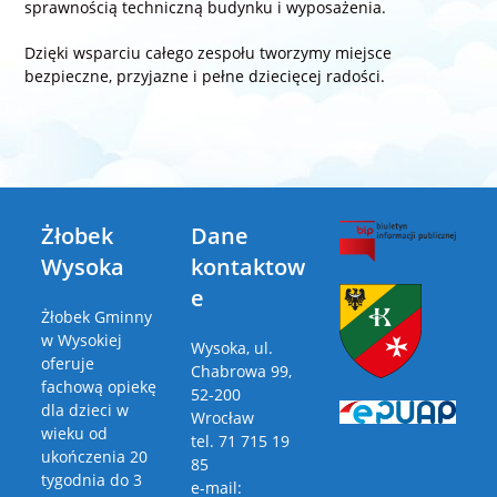
sprawnością techniczną budynku i wyposażenia.
Dzięki wsparciu całego zespołu tworzymy miejsce
bezpieczne, przyjazne i pełne dziecięcej radości.
Żłobek
Dane
Wysoka
kontaktow
e
Żłobek Gminny
w Wysokiej
Wysoka, ul.
oferuje
Chabrowa 99,
fachową opiekę
52-200
dla dzieci w
Wrocław
wieku od
tel. 71 715 19
ukończenia 20
85
tygodnia do 3
e-mail: