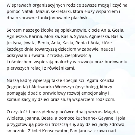
W sprawach organizacyjnych rodzice zawsze mogą liczyć na
pomoc Natalii Mazur, sekretarki, która służy wsparciem i
dba o sprawne funkcjonowanie placówki.
Sercem naszego żłobka są opiekunowie, ciocie Ania, Gosia,
Agnieszka, Karina, Monika, Kasia, Sylwia, Agnieszka, Basia,
Justyna, Jowita, Benia, Ania, Kasia, Renia i Ania, które
każdego dnia towarzyszą dzieciom w zabawie, nauce i
odkrywaniu świata. Z troską, cierpliwością
i uśmiechem wspierają maluchy w rozwoju oraz budowaniu
pierwszych relacji z rówieśnikami.
Naszą kadrę wpierają także specjaliści- Agata Kosicka
(logopeda) i Aleksandra Wołoszyn (psycholog), którzy
pomagają dbać o prawidłowy rozwój emocjonalny i
komunikacyjny dzieci oraz służą wsparciem rodzicom.
O czystość i porządek w placówce dbają woźne- Magda,
Wioletta, Joanna, Beata, a pomoce kuchenne- Gayane i Jola
przygotowują posiłki i troszczą się, aby dzieci jadły zdrowo i
smacznie. Z kolei Konserwator, Pan Janusz czuwa nad