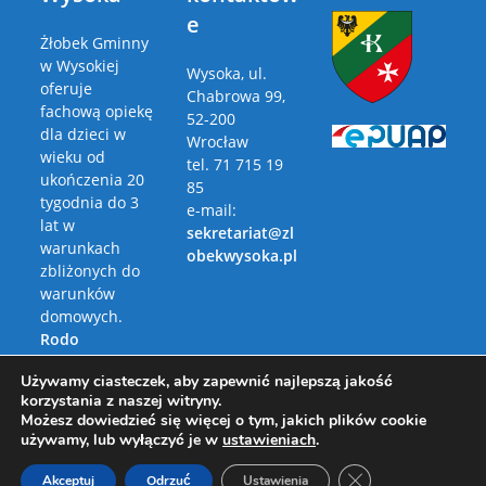
e
Żłobek Gminny
w Wysokiej
Wysoka, ul.
oferuje
Chabrowa 99,
fachową opiekę
52-200
dla dzieci w
Wrocław
wieku od
tel. 71 715 19
ukończenia 20
85
tygodnia do 3
e-mail:
lat w
sekretariat@zl
warunkach
obekwysoka.pl
zbliżonych do
warunków
domowych.
Rodo
Polityka
Używamy ciasteczek, aby zapewnić najlepszą jakość
Prywatności
korzystania z naszej witryny.
Możesz dowiedzieć się więcej o tym, jakich plików cookie
używamy, lub wyłączyć je w
ustawieniach
.
Zamknij panel pow
Akceptuj
Odrzuć
Ustawienia