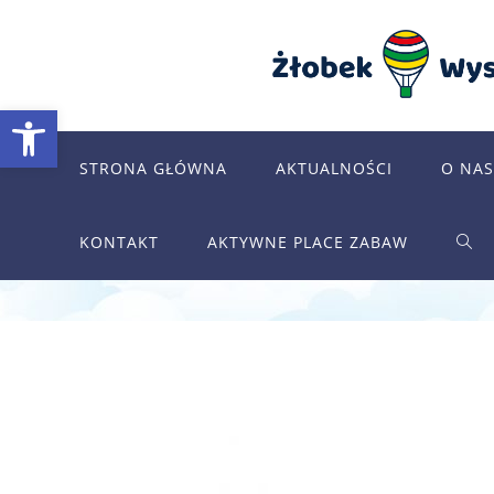
Skip
to
content
Otwórz pasek narzędzi
STRONA GŁÓWNA
AKTUALNOŚCI
O NAS
KONTAKT
AKTYWNE PLACE ZABAW
TOG
WEB
SEA