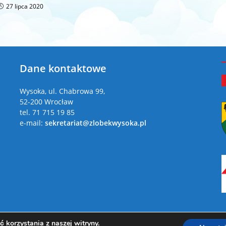
27 lipca 2020
Dane kontaktowe
a
Wysoka, ul. Chabrowa 99,
52-200 Wrocław
tel. 71 715 19 85
e-mail:
sekretariat@zlobekwysoka.pl
 korzystania z naszej witryny.