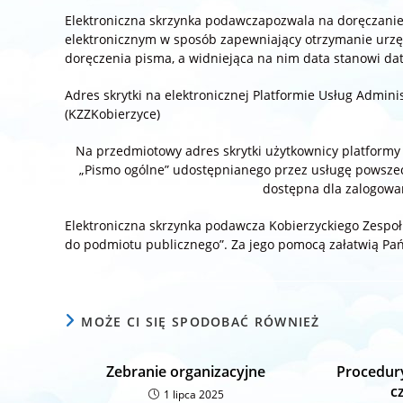
Elektroniczna skrzynka podawczapozwala na doręczani
elektronicznym w sposób zapewniający otrzymanie urz
doręczenia pisma, a widniejąca na nim data stanowi da
Adres skrytki na elektronicznej Platformie Usług Admi
(KZZKobierzyce)
Na przedmiotowy adres skrytki użytkownicy platformy
„Pismo ogólne” udostępnianego przez usługę powszec
dostępna dla zalogowa
Elektroniczna skrzynka podawcza Kobierzyckiego Zespoł
do podmiotu publicznego”. Za jego pomocą załatwią Pa
MOŻE CI SIĘ SPODOBAĆ RÓWNIEŻ
Zebranie organizacyjne
Procedur
c
1 lipca 2025