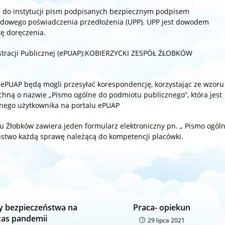
e do instytucji pism podpisanych bezpiecznym podpisem
ędowego poświadczenia przedłożenia (UPP). UPP jest dowodem
tę doręczenia.
nistracji Publicznej (ePUAP):KOBIERZYCKI ZESPÓŁ ŻŁOBKÓW
 ePUAP będą mogli przesyłać korespondencję, korzystając ze wzoru
hną o nazwie „Pismo ogólne do podmiotu publicznego”, która jest
nego użytkownika na portalu ePUAP
u Żłobków zawiera jeden formularz elektroniczny pn. „ Pismo ogól
ństwo każdą sprawę należącą do kompetencji placówki.
y bezpieczeństwa na
Praca- opiekun
zas pandemii
29 lipca 2021