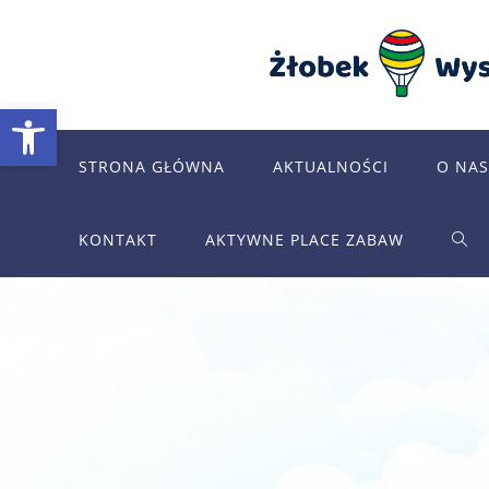
Skip
to
content
Otwórz pasek narzędzi
STRONA GŁÓWNA
AKTUALNOŚCI
O NAS
KONTAKT
AKTYWNE PLACE ZABAW
TOG
WEB
SEA