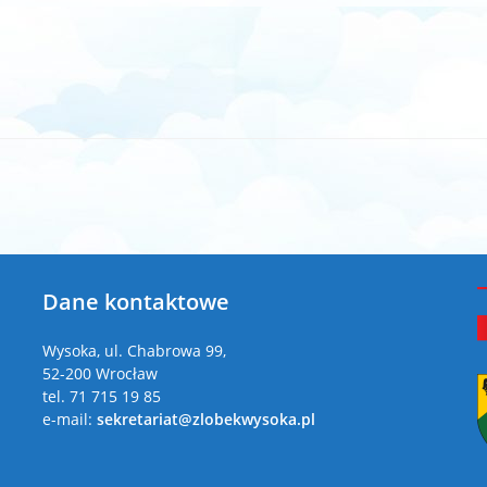
Dane kontaktowe
a
Wysoka, ul. Chabrowa 99,
52-200 Wrocław
tel. 71 715 19 85
e-mail:
sekretariat@zlobekwysoka.pl