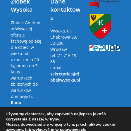
Żłobek
Dane
Wysoka
kontaktow
e
Żłobek Gminny
w Wysokiej
Wysoka, ul.
oferuje
Chabrowa 99,
fachową opiekę
52-200
dla dzieci w
Wrocław
wieku od
tel. 71 715 19
ukończenia 20
85
tygodnia do 3
e-mail:
lat w
sekretariat@zl
warunkach
obekwysoka.pl
zbliżonych do
warunków
domowych.
Rodo
Polityka
Używamy ciasteczek, aby zapewnić najlepszą jakość
Prywatności
korzystania z naszej witryny.
Możesz dowiedzieć się więcej o tym, jakich plików cookie
używamy, lub wyłączyć je w
ustawieniach
.