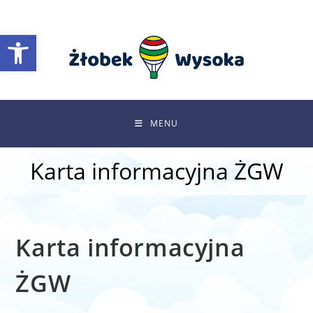
Skip
to
Otwórz pasek narzędzi
content
MENU
Karta informacyjna ŻGW
Karta informacyjna
ŻGW