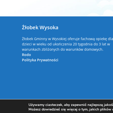
Żłobek Wysoka
Żłobek Gminny w Wysokiej oferuje fachową opiekę dl
dzieci w wieku od ukończenia 20 tygodnia do 3 lat w
warunkach zbliżonych do warunków domowych.
Rodo
Polityka Prywatności
Używamy ciasteczek, aby zapewnić najlepszą jakość
Możesz dowiedzieć się więcej o tym, jakich plików