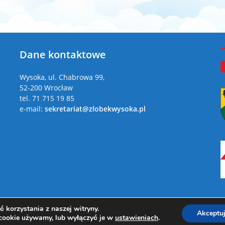
Dane kontaktowe
a
Wysoka, ul. Chabrowa 99,
52-200 Wrocław
tel. 71 715 19 85
e-mail:
sekretariat@zlobekwysoka.pl
 korzystania z naszej witryny.
Akceptu
Copyright 2026 - Żłobek Gminny w Wysokiej
 cookie używamy, lub wyłączyć je w
ustawieniach
.