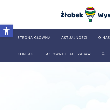
Skip
to
content
Otwórz pasek narzędzi
STRONA GŁÓWNA
AKTUALNOŚCI
O NAS
KONTAKT
AKTYWNE PLACE ZABAW
TOG
WEB
SEA