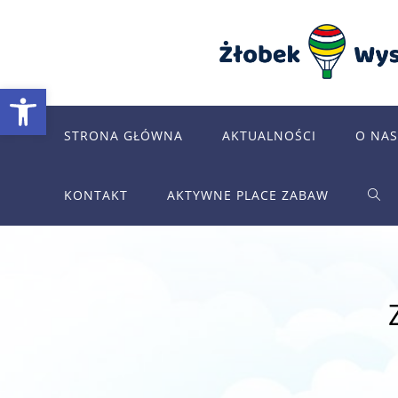
Skip
to
content
Otwórz pasek narzędzi
STRONA GŁÓWNA
AKTUALNOŚCI
O NAS
KONTAKT
AKTYWNE PLACE ZABAW
TOG
WEB
SEA