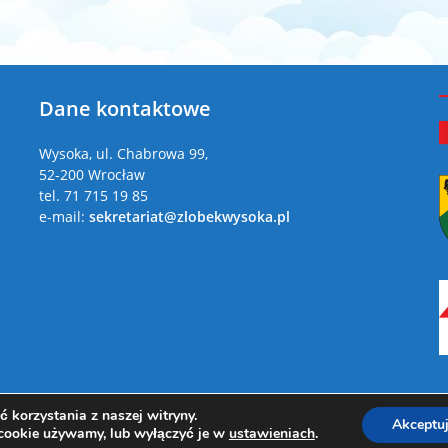
Dane kontaktowe
a
Wysoka, ul. Chabrowa 99,
52-200 Wrocław
tel. 71 715 19 85
e-mail:
sekretariat@zlobekwysoka.pl
 korzystania z naszej witryny.
Akceptu
Copyright 2026 - Żłobek Gminny w Wysokiej
 cookie używamy, lub wyłączyć je w
ustawieniach
.