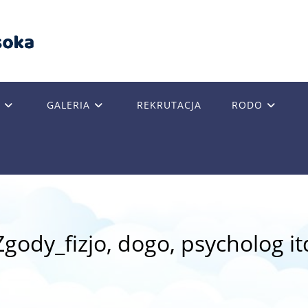
GALERIA
REKRUTACJA
RODO
GLE
SITE
Zgody_fizjo, dogo, psycholog it
RCH