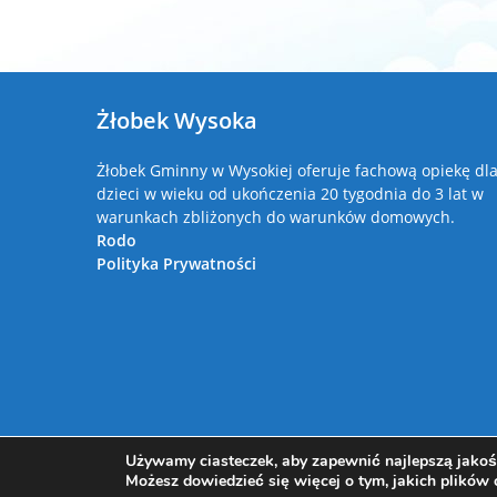
Żłobek Wysoka
Żłobek Gminny w Wysokiej oferuje fachową opiekę dl
dzieci w wieku od ukończenia 20 tygodnia do 3 lat w
warunkach zbliżonych do warunków domowych.
Rodo
Polityka Prywatności
Używamy ciasteczek, aby zapewnić najlepszą jakość
Możesz dowiedzieć się więcej o tym, jakich plików