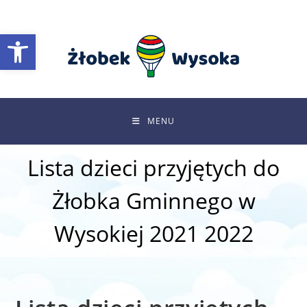
Skip
to
Otwórz pasek narzędzi
content
MENU
Lista dzieci przyjętych do
Żłobka Gminnego w
Wysokiej 2021 2022