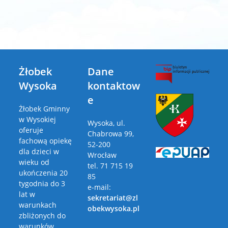
Żłobek
Dane
Wysoka
kontaktow
e
Żłobek Gminny
w Wysokiej
Wysoka, ul.
oferuje
Chabrowa 99,
fachową opiekę
52-200
dla dzieci w
Wrocław
wieku od
tel. 71 715 19
ukończenia 20
85
tygodnia do 3
e-mail:
lat w
sekretariat@zl
warunkach
obekwysoka.pl
zbliżonych do
warunków