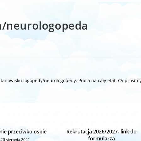
a/neurologopeda
tanowisku logopedy/neurologopedy. Praca na cały etat. CV prosim
nie przeciwko ospie
Rekrutacja 2026/2027- link do
formularza
20 sierpnia 2021