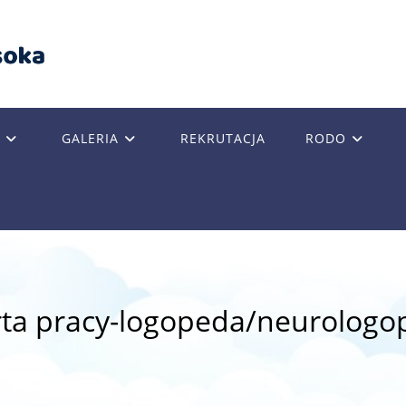
GALERIA
REKRUTACJA
RODO
GLE
SITE
rta pracy-logopeda/neurologo
RCH