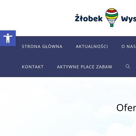
Skip
to
content
Otwórz pasek narzędzi
STRONA GŁÓWNA
AKTUALNOŚCI
O NAS
KONTAKT
AKTYWNE PLACE ZABAW
TOG
WEB
Ofe
SEA