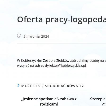
Oferta pracy-logoped
Post
3 grudnia 2024
published:
W Kobierzyckim Zespole Żłobków zatrudnimy osobę na s
wysyłać na adres dyrektor@kobierzyckizz.pl
MOŻE CI SIĘ SPODOBAĆ RÓWNIEŻ
„Jesienne spotkanie”- zabawa z
Szczepie
rodzicami