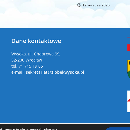
12 kwietnia 2026
Dane kontaktowe
a
Wysoka, ul. Chabrowa 99,
52-200 Wrocław
tel. 71 715 19 85
e-mail:
sekretariat@zlobekwysoka.pl
 korzystania z naszej witryny.