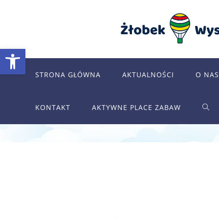
Skip
to
content
Otwórz pasek narzędzi
STRONA GŁÓWNA
AKTUALNOŚCI
O NAS
KONTAKT
AKTYWNE PLACE ZABAW
TOG
WEB
SEA