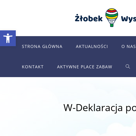
Skip
to
content
Otwórz pasek narzędzi
STRONA GŁÓWNA
AKTUALNOŚCI
O NAS
KONTAKT
AKTYWNE PLACE ZABAW
TOG
WEB
W-Deklaracja p
SEA