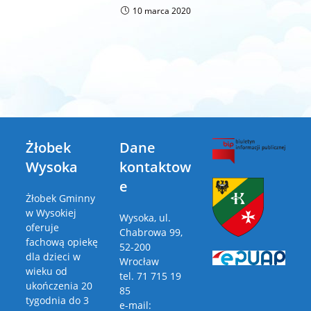
10 marca 2020
Żłobek
Dane
Wysoka
kontaktow
e
Żłobek Gminny
w Wysokiej
Wysoka, ul.
oferuje
Chabrowa 99,
fachową opiekę
52-200
dla dzieci w
Wrocław
wieku od
tel. 71 715 19
ukończenia 20
85
tygodnia do 3
e-mail: