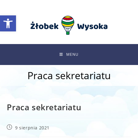
Skip
to
Otwórz pasek narzędzi
content
MENU
Praca sekretariatu
Praca sekretariatu
Post
9 sierpnia 2021
published: