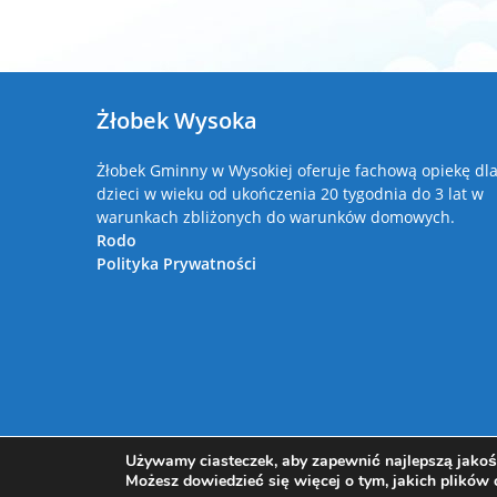
Żłobek Wysoka
Żłobek Gminny w Wysokiej oferuje fachową opiekę dl
dzieci w wieku od ukończenia 20 tygodnia do 3 lat w
warunkach zbliżonych do warunków domowych.
Rodo
Polityka Prywatności
Używamy ciasteczek, aby zapewnić najlepszą jakość
Możesz dowiedzieć się więcej o tym, jakich plików