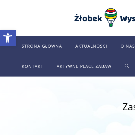
Skip
to
content
Otwórz pasek narzędzi
STRONA GŁÓWNA
AKTUALNOŚCI
O NAS
KONTAKT
AKTYWNE PLACE ZABAW
TOG
WEB
Za
SEA