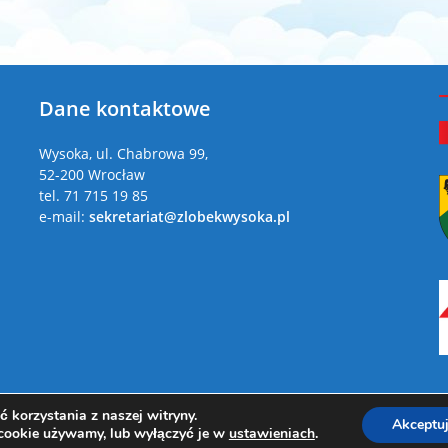
Dane kontaktowe
a
Wysoka, ul. Chabrowa 99,
52-200 Wrocław
tel. 71 715 19 85
e-mail:
sekretariat@zlobekwysoka.pl
 korzystania z naszej witryny.
Akceptu
Copyright 2026 - Żłobek Gminny w Wysokiej
 cookie używamy, lub wyłączyć je w
ustawieniach
.