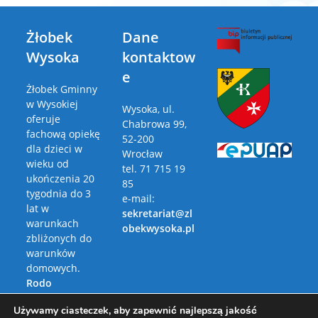
Żłobek
Dane
Wysoka
kontaktow
e
Żłobek Gminny
w Wysokiej
Wysoka, ul.
oferuje
Chabrowa 99,
fachową opiekę
52-200
dla dzieci w
Wrocław
wieku od
tel. 71 715 19
ukończenia 20
85
tygodnia do 3
e-mail:
lat w
sekretariat@zl
warunkach
obekwysoka.pl
zbliżonych do
warunków
domowych.
Rodo
Polityka
Używamy ciasteczek, aby zapewnić najlepszą jakość
Prywatności