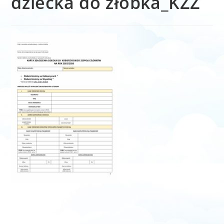
dziecka do żłobka_KZZ