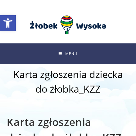
Skip
to
Otwórz pasek narzędzi
content
MENU
Karta zgłoszenia dziecka
do żłobka_KZZ
Karta zgłoszenia