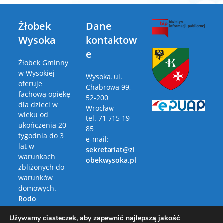
Żłobek
Dane
Wysoka
kontaktow
e
Żłobek Gminny
w Wysokiej
Wysoka, ul.
oferuje
Chabrowa 99,
fachową opiekę
52-200
dla dzieci w
Wrocław
wieku od
tel. 71 715 19
ukończenia 20
85
tygodnia do 3
e-mail:
lat w
sekretariat@zl
warunkach
obekwysoka.pl
zbliżonych do
warunków
domowych.
Rodo
Polityka
Używamy ciasteczek, aby zapewnić najlepszą jakość
Prywatności