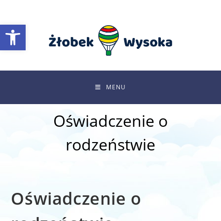
Skip
to
Otwórz pasek narzędzi
content
MENU
Oświadczenie o
rodzeństwie
Oświadczenie o