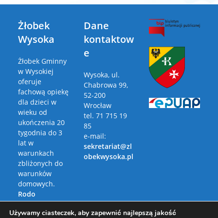
Żłobek
Dane
Wysoka
kontaktow
e
Żłobek Gminny
w Wysokiej
Wysoka, ul.
oferuje
Chabrowa 99,
fachową opiekę
52-200
dla dzieci w
Wrocław
wieku od
tel. 71 715 19
ukończenia 20
85
tygodnia do 3
e-mail:
lat w
sekretariat@zl
warunkach
obekwysoka.pl
zbliżonych do
warunków
domowych.
Rodo
Polityka
Używamy ciasteczek, aby zapewnić najlepszą jakość
Prywatności