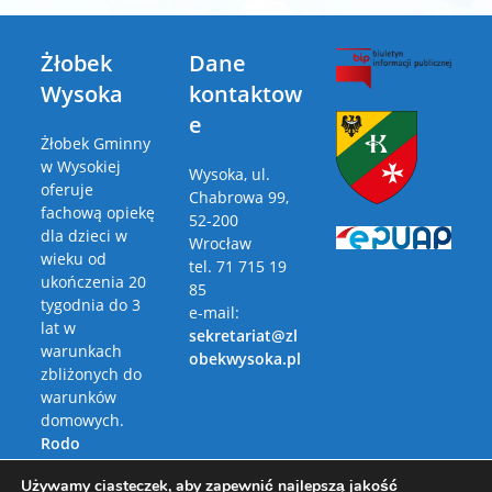
Żłobek
Dane
Wysoka
kontaktow
e
Żłobek Gminny
w Wysokiej
Wysoka, ul.
oferuje
Chabrowa 99,
fachową opiekę
52-200
dla dzieci w
Wrocław
wieku od
tel. 71 715 19
ukończenia 20
85
tygodnia do 3
e-mail:
lat w
sekretariat@zl
warunkach
obekwysoka.pl
zbliżonych do
warunków
domowych.
Rodo
Polityka
Używamy ciasteczek, aby zapewnić najlepszą jakość
Prywatności