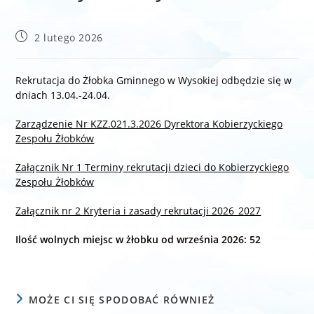
Post
2 lutego 2026
published:
Rekrutacja do Żłobka Gminnego w Wysokiej odbędzie się w
dniach 13.04.-24.04.
Zarządzenie Nr KZZ.021.3.2026 Dyrektora Kobierzyckiego
Zespołu Żłobków
Załącznik Nr 1 Terminy rekrutacji dzieci do Kobierzyckiego
Zespołu Żłobków
Załącznik nr 2 Kryteria i zasady rekrutacji 2026_2027
Ilość wolnych miejsc w żłobku od września 2026: 52
MOŻE CI SIĘ SPODOBAĆ RÓWNIEŻ