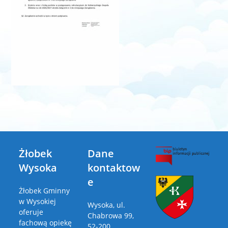
Żłobek
Dane
Wysoka
kontaktow
e
Żłobek Gminny
w Wysokiej
Wysoka, ul.
oferuje
Chabrowa 99,
fachową opiekę
52-200