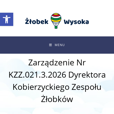
Skip
to
Otwórz pasek narzędzi
content
MENU
Zarządzenie Nr
KZZ.021.3.2026 Dyrektora
Kobierzyckiego Zespołu
Żłobków