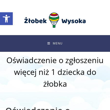
Skip
to
Otwórz pasek narzędzi
content
MENU
Oświadczenie o zgłoszeniu
więcej niż 1 dziecka do
żłobka