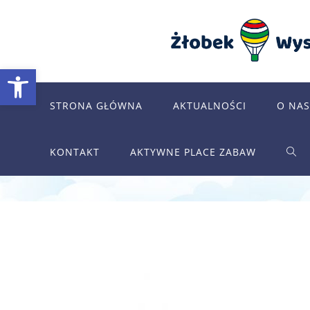
Skip
to
content
Otwórz pasek narzędzi
STRONA GŁÓWNA
AKTUALNOŚCI
O NAS
KONTAKT
AKTYWNE PLACE ZABAW
TOG
WEB
SEA