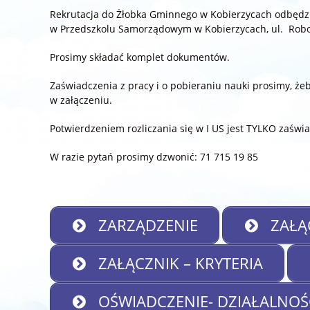
Rekrutacja do Żłobka Gminnego w Kobierzycach odbędzi
w Przedszkolu Samorządowym w Kobierzycach, ul. Robo
Prosimy składać komplet dokumentów.
Zaświadczenia z pracy i o pobieraniu nauki prosimy, ż
w załączeniu.
Potwierdzeniem rozliczania się w I US jest TYLKO zaśw
W razie pytań prosimy dzwonić: 71 715 19 85
ZARZĄDZENIE
ZAŁĄC
ZAŁĄCZNIK – KRYTERIA
OŚWIADCZENIE- DZIAŁALNO