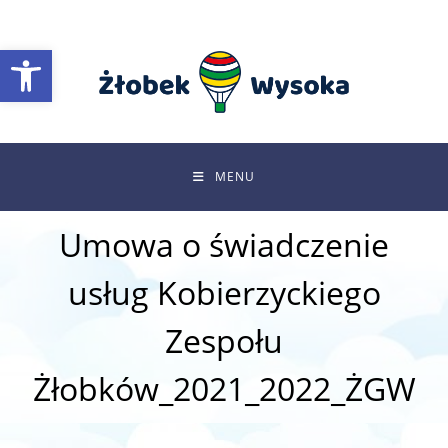
Skip
to
Otwórz pasek narzędzi
content
MENU
Umowa o świadczenie
usług Kobierzyckiego
Zespołu
Żłobków_2021_2022_ŻGW