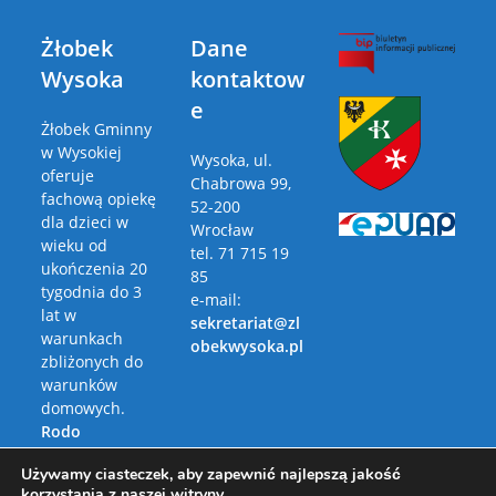
Żłobek
Dane
Wysoka
kontaktow
e
Żłobek Gminny
w Wysokiej
Wysoka, ul.
oferuje
Chabrowa 99,
fachową opiekę
52-200
dla dzieci w
Wrocław
wieku od
tel. 71 715 19
ukończenia 20
85
tygodnia do 3
e-mail:
lat w
sekretariat@zl
warunkach
obekwysoka.pl
zbliżonych do
warunków
domowych.
Rodo
Polityka
Używamy ciasteczek, aby zapewnić najlepszą jakość
Prywatności
korzystania z naszej witryny.