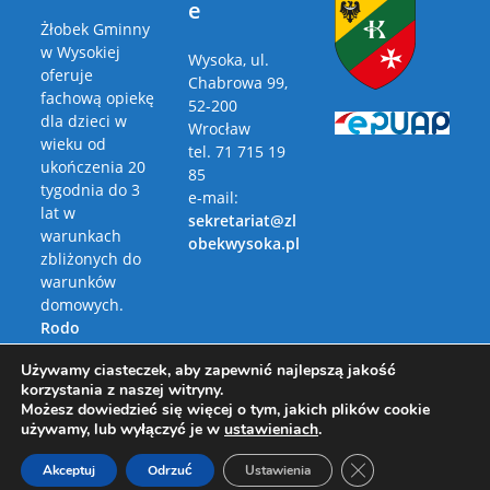
e
Żłobek Gminny
w Wysokiej
Wysoka, ul.
oferuje
Chabrowa 99,
fachową opiekę
52-200
dla dzieci w
Wrocław
wieku od
tel. 71 715 19
ukończenia 20
85
tygodnia do 3
e-mail:
lat w
sekretariat@zl
warunkach
obekwysoka.pl
zbliżonych do
warunków
domowych.
Rodo
Polityka
Używamy ciasteczek, aby zapewnić najlepszą jakość
Prywatności
korzystania z naszej witryny.
Możesz dowiedzieć się więcej o tym, jakich plików cookie
używamy, lub wyłączyć je w
ustawieniach
.
Zamknij panel pow
Akceptuj
Odrzuć
Ustawienia
Copyright 2026 - Żłobek Gminny w Wysokiej