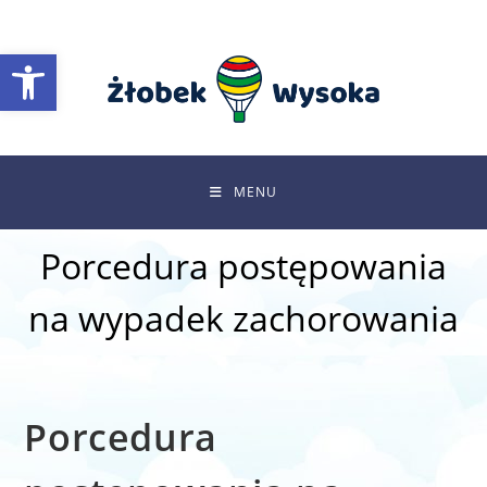
Skip
to
Otwórz pasek narzędzi
content
MENU
Porcedura postępowania
na wypadek zachorowania
Porcedura