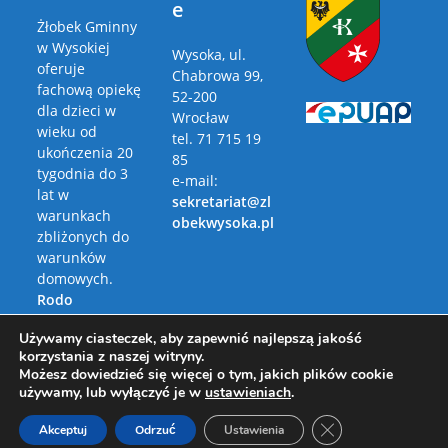
e
Żłobek Gminny
w Wysokiej
Wysoka, ul.
oferuje
Chabrowa 99,
fachową opiekę
52-200
dla dzieci w
Wrocław
wieku od
tel. 71 715 19
ukończenia 20
85
tygodnia do 3
e-mail:
lat w
sekretariat@zl
warunkach
obekwysoka.pl
zbliżonych do
warunków
domowych.
Rodo
Polityka
Używamy ciasteczek, aby zapewnić najlepszą jakość
Prywatności
korzystania z naszej witryny.
Możesz dowiedzieć się więcej o tym, jakich plików cookie
używamy, lub wyłączyć je w
ustawieniach
.
Zamknij panel pow
Akceptuj
Odrzuć
Ustawienia
Copyright 2026 - Żłobek Gminny w Wysokiej