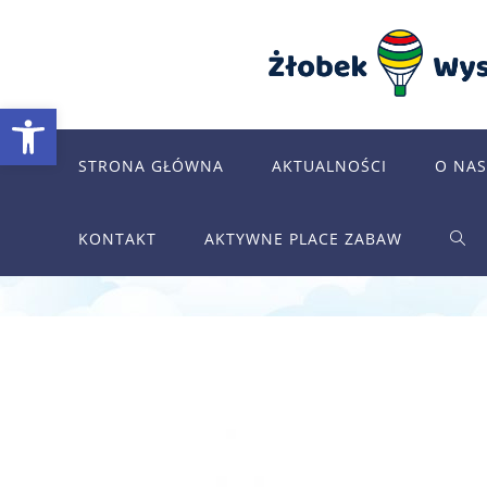
Skip
to
content
Otwórz pasek narzędzi
STRONA GŁÓWNA
AKTUALNOŚCI
O NAS
KONTAKT
AKTYWNE PLACE ZABAW
TOG
WEB
SEA