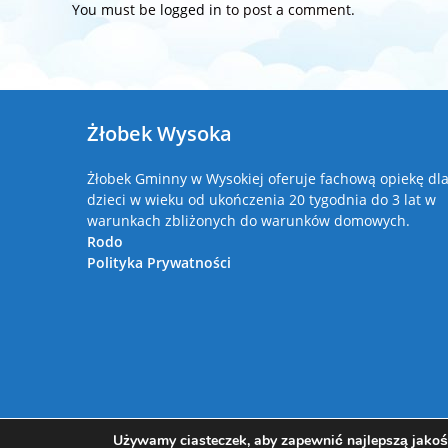
You must be
logged in
to post a comment.
Żłobek Wysoka
Żłobek Gminny w Wysokiej oferuje fachową opiekę dl
dzieci w wieku od ukończenia 20 tygodnia do 3 lat w
warunkach zbliżonych do warunków domowych.
Rodo
Polityka Prywatności
Używamy ciasteczek, aby zapewnić najlepszą jakość