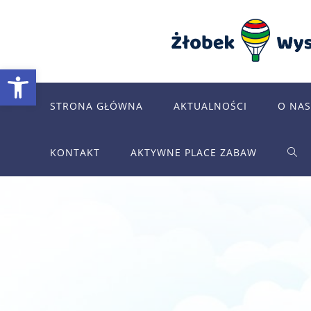
Skip
to
content
Otwórz pasek narzędzi
STRONA GŁÓWNA
AKTUALNOŚCI
O NAS
KONTAKT
AKTYWNE PLACE ZABAW
TOG
WEB
SEA