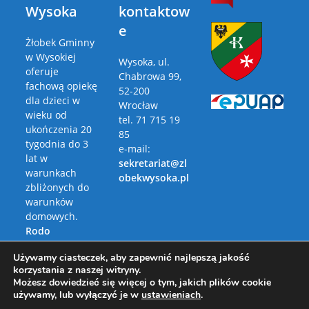
Wysoka
kontaktow
e
Żłobek Gminny
w Wysokiej
Wysoka, ul.
oferuje
Chabrowa 99,
fachową opiekę
52-200
dla dzieci w
Wrocław
wieku od
tel. 71 715 19
ukończenia 20
85
tygodnia do 3
e-mail:
lat w
sekretariat@zl
warunkach
obekwysoka.pl
zbliżonych do
warunków
domowych.
Rodo
Polityka
Używamy ciasteczek, aby zapewnić najlepszą jakość
Prywatności
korzystania z naszej witryny.
Możesz dowiedzieć się więcej o tym, jakich plików cookie
używamy, lub wyłączyć je w
ustawieniach
.