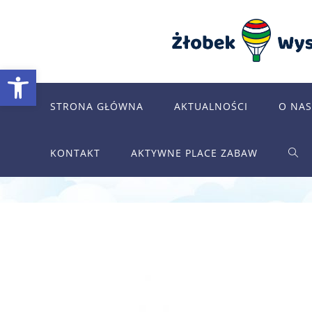
Skip
to
content
Otwórz pasek narzędzi
STRONA GŁÓWNA
AKTUALNOŚCI
O NAS
KONTAKT
AKTYWNE PLACE ZABAW
TOG
WEB
SEA