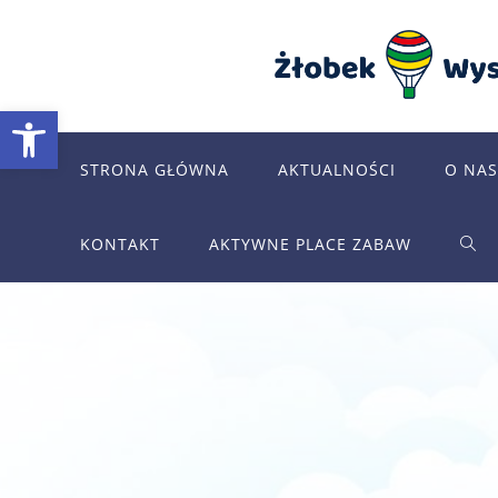
Skip
to
content
Otwórz pasek narzędzi
STRONA GŁÓWNA
AKTUALNOŚCI
O NAS
KONTAKT
AKTYWNE PLACE ZABAW
TOG
WEB
SEA