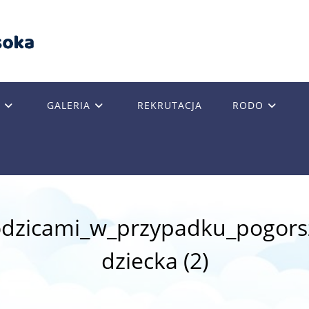
GALERIA
REKRUTACJA
RODO
GLE
SITE
odzicami_w_przypadku_pogorsz
RCH
dziecka (2)