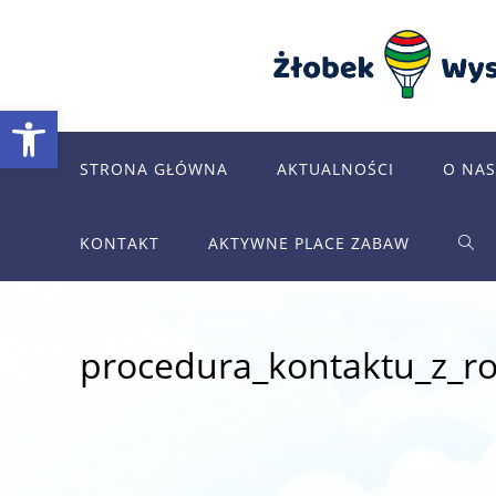
Skip
to
content
Otwórz pasek narzędzi
STRONA GŁÓWNA
AKTUALNOŚCI
O NAS
KONTAKT
AKTYWNE PLACE ZABAW
TOG
WEB
procedura_kontaktu_z_r
SEA