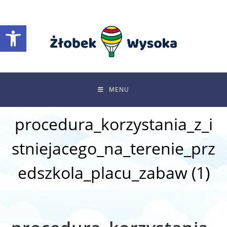
Skip
to
Otwórz pasek narzędzi
content
MENU
procedura_korzystania_z_i
stniejacego_na_terenie_prz
edszkola_placu_zabaw (1)