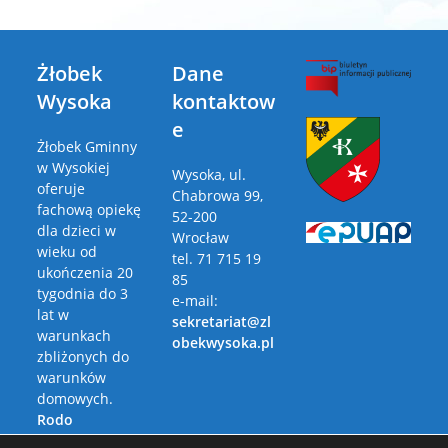
Żłobek
Dane
Wysoka
kontaktow
e
Żłobek Gminny
w Wysokiej
Wysoka, ul.
oferuje
Chabrowa 99,
fachową opiekę
52-200
dla dzieci w
Wrocław
wieku od
tel. 71 715 19
ukończenia 20
85
tygodnia do 3
e-mail:
lat w
sekretariat@zl
warunkach
obekwysoka.pl
zbliżonych do
warunków
domowych.
Rodo
Polityka