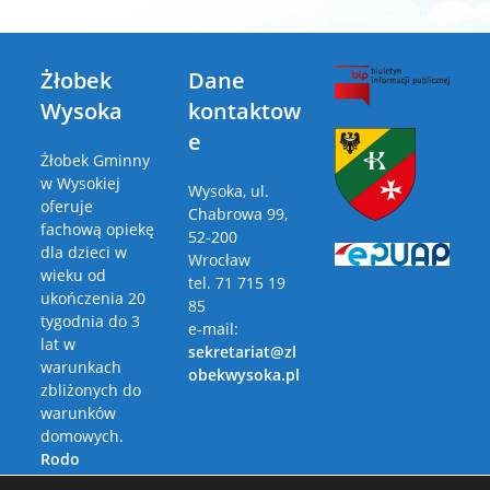
Żłobek
Dane
Wysoka
kontaktow
e
Żłobek Gminny
w Wysokiej
Wysoka, ul.
oferuje
Chabrowa 99,
fachową opiekę
52-200
dla dzieci w
Wrocław
wieku od
tel. 71 715 19
ukończenia 20
85
tygodnia do 3
e-mail:
lat w
sekretariat@zl
warunkach
obekwysoka.pl
zbliżonych do
warunków
domowych.
Rodo
Polityka