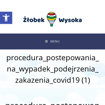
Skip
to
Otwórz pasek narzędzi
content
MENU
procedura_postepowania_
na_wypadek_podejrzenia_
zakazenia_covid19 (1)