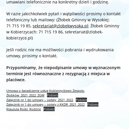
umawiani telefonicznie na konkretny dzień i godzinę.
W razie jakichkolwiek pytań i wątpliwości prosimy o kontakt
telefoniczny lub mailowy: (Żłobek Gminny w Wysokiej:
71 715 19 85,
sekretariat@zlobekwysoka.pl
; Żłobek Gminny
w Kobierzycach: 71 715 19 86, sekretariat@zlobek-
kobierzyce.pl)
Jeśli rodzic nie ma możliwości pobrania i wydrukowania
umowy, prosimy o kontakt.
Przypominamy, że niepodpisanie umowy w wyznaczonym
terminie jest równoznaczne z rezygnacją z miejsca w
placówce.
Umowa o świadczenie usług Kobierzyckiego Zespołu
Żłobków_2021_2022_ŻGW
Pobierz
Załącznik nr 1 do umowy – opłaty_2021_2022
Pobierz
Załącznik nr 1 do umowy – opłaty z KKDR_2021_2022
Pobierz
Klauzula Rodo_Rodzice
Pobierz