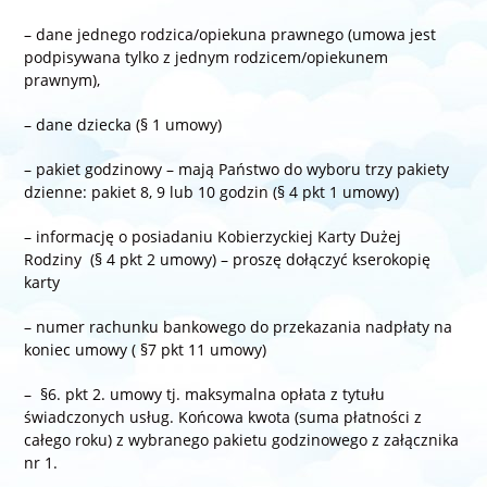
– dane jednego rodzica/opiekuna prawnego (umowa jest
podpisywana tylko z jednym rodzicem/opiekunem
prawnym),
– dane dziecka (§ 1 umowy)
– pakiet godzinowy – mają Państwo do wyboru trzy pakiety
dzienne: pakiet 8, 9 lub 10 godzin (§ 4 pkt 1 umowy)
– informację o posiadaniu Kobierzyckiej Karty Dużej
Rodziny (§ 4 pkt 2 umowy) – proszę dołączyć kserokopię
karty
– numer rachunku bankowego do przekazania nadpłaty na
koniec umowy ( §7 pkt 11 umowy)
– §6. pkt 2. umowy tj. maksymalna opłata z tytułu
świadczonych usług. Końcowa kwota (suma płatności z
całego roku) z wybranego pakietu godzinowego z załącznika
nr 1.