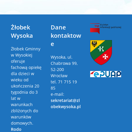
Żłobek
Dane
Wysoka
kontaktow
e
Żłobek Gminny
w Wysokiej
Wysoka, ul.
oferuje
Chabrowa 99,
fachową opiekę
52-200
dla dzieci w
Wrocław
wieku od
tel. 71 715 19
ukończenia 20
85
tygodnia do 3
e-mail:
lat w
sekretariat@zl
warunkach
obekwysoka.pl
zbliżonych do
warunków
domowych.
Rodo