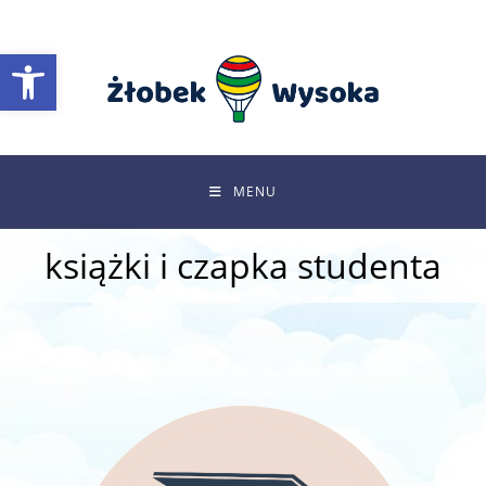
Skip
to
Otwórz pasek narzędzi
content
MENU
książki i czapka studenta