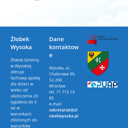
Żłobek
Dane
Wysoka
kontaktow
e
Żłobek Gminny
w Wysokiej
Wysoka, ul.
oferuje
Chabrowa 99,
fachową opiekę
52-200
dla dzieci w
Wrocław
wieku od
tel. 71 715 19
ukończenia 20
85
tygodnia do 3
e-mail:
lat w
sekretariat@zl
warunkach
obekwysoka.pl
zbliżonych do
warunków