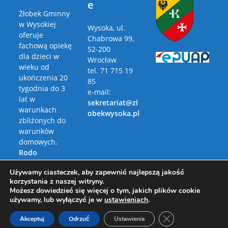
e
Żłobek Gminny
w Wysokiej
Wysoka, ul.
oferuje
Chabrowa 99,
fachową opiekę
52-200
dla dzieci w
Wrocław
wieku od
tel. 71 715 19
ukończenia 20
85
tygodnia do 3
e-mail:
lat w
sekretariat@zl
warunkach
obekwysoka.pl
zbliżonych do
warunków
domowych.
Rodo
Polityka
Używamy ciasteczek, aby zapewnić najlepszą jakość
Prywatności
korzystania z naszej witryny.
Możesz dowiedzieć się więcej o tym, jakich plików cookie
używamy, lub wyłączyć je w
ustawieniach
.
Zamknij panel pow
Akceptuj
Odrzuć
Ustawienia
Copyright 2026 - Żłobek Gminny w Wysokiej