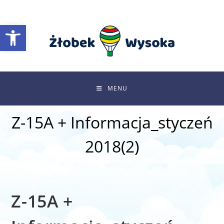
Skip
to
Otwórz pasek narzędzi
content
MENU
Z-15A + Informacja_styczeń
2018(2)
Z-15A +