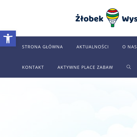
Skip
to
content
Otwórz pasek narzędzi
STRONA GŁÓWNA
AKTUALNOŚCI
O NAS
KONTAKT
AKTYWNE PLACE ZABAW
TOG
WEB
SEA