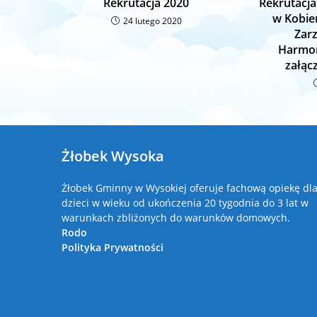
Rekrutacja 2020
Rekrutacj
w Kobie
24 lutego 2020
Zar
Harmon
załąc
Żłobek Wysoka
Żłobek Gminny w Wysokiej oferuje fachową opiekę dl
dzieci w wieku od ukończenia 20 tygodnia do 3 lat w
warunkach zbliżonych do warunków domowych.
Rodo
Polityka Prywatności