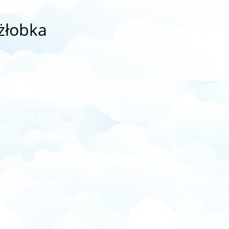
żłobka