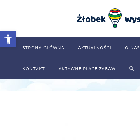
Skip
to
content
Otwórz pasek narzędzi
STRONA GŁÓWNA
AKTUALNOŚCI
O NAS
KONTAKT
AKTYWNE PLACE ZABAW
TOG
WEB
SEA