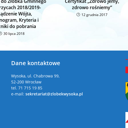
a do Żłobka Gminnego
Certyfikat „Zdrowo jemy,
rzycach 2018/2019-
zdrowo rośniemy”
ządzenie Wójta,
12 grudnia 2017
ogram, Kryteria i
zniki do pobrania
30 lipca 2018
Dane kontaktowe
a
Wysoka, ul. Chabrowa 99,
52-200 Wrocław
tel. 71 715 19 85
e-mail:
sekretariat@zlobekwysoka.pl