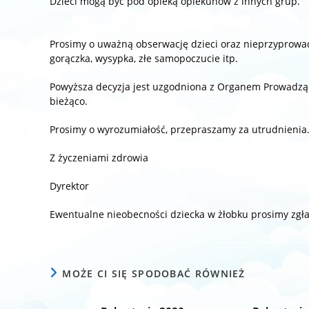
Dzieci mogą być pod opieką opiekunów z innych grup.
Prosimy o uważną obserwację dzieci oraz nieprzyprowadz
gorączka, wysypka, złe samopoczucie itp.
Powyższa decyzja jest uzgodniona z Organem Prowadzą
bieżąco.
Prosimy o wyrozumiałość, przepraszamy za utrudnienia
Z życzeniami zdrowia
Dyrektor
Ewentualne nieobecności dziecka w żłobku prosimy zgła
MOŻE CI SIĘ SPODOBAĆ RÓWNIEŻ